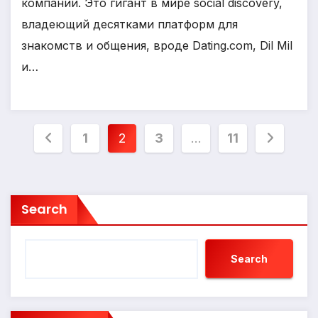
компании. Это гигант в мире social discovery,
владеющий десятками платформ для
знакомств и общения, вроде Dating.com, Dil Mil
и…
Posts
1
2
3
…
11
pagination
Search
Search