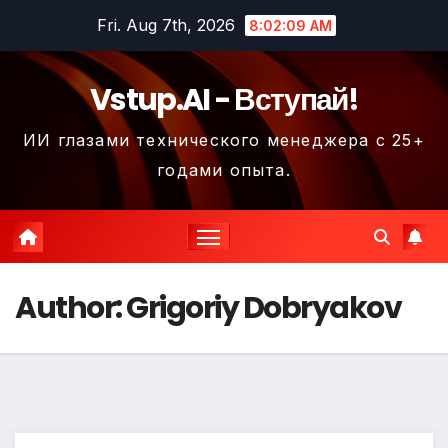
Skip
Fri. Aug 7th, 2026
8:02:10 AM
to
content
Vstup.AI - Вступай!
ИИ глазами технического менеджера с 25+
годами опыта.
Author:
Grigoriy Dobryakov