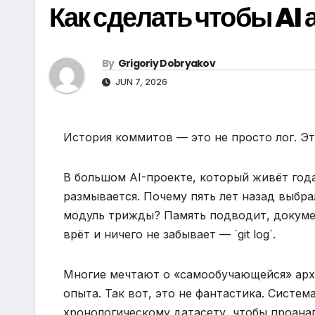
Как сделать чтобы AI 
By
Grigoriy Dobryakov
JUN 7, 2026
История коммитов — это не просто лог. Эт
В большом AI-проекте, который живёт го
размывается. Почему пять лет назад выбра
модуль трижды? Память подводит, докумен
врёт и ничего не забывает — `git log`.
Многие мечтают о «самообучающейся» архи
опыта. Так вот, это не фантастика. Систе
хронологическому датасету, чтобы проана