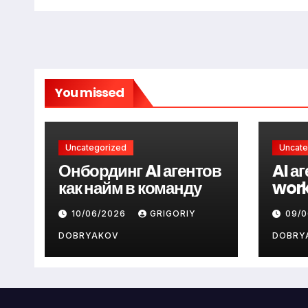
You missed
Uncategorized
Uncate
Онбординг AI агентов
AI а
как найм в команду
work
10/06/2026
GRIGORIY
09/
DOBRYAKOV
DOBRY