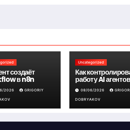
gorized
Uncategorized
гент создаёт
Как контролиров
flow в n8n
работу AI агенто
06/2026
GRIGORIY
08/06/2026
GRIGOR
AKOV
DOBRYAKOV