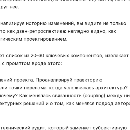
руг неё.
Анализируя историю изменений, вы видите не только
о как дзен-ретроспектива: наглядно видно, как
егическим проектированием.
рёт список из 20–30 ключевых компонентов, извлекает
 с промптом вроде этого:
нений проекта. Проанализируй траекторию
ли точки перелома: когда усложнялась архитектура?
очему? Как менялась связанность (coupling) между н
ктурных решений и о том, как менялся подход автор
технический аудит, который заменяет субъективную