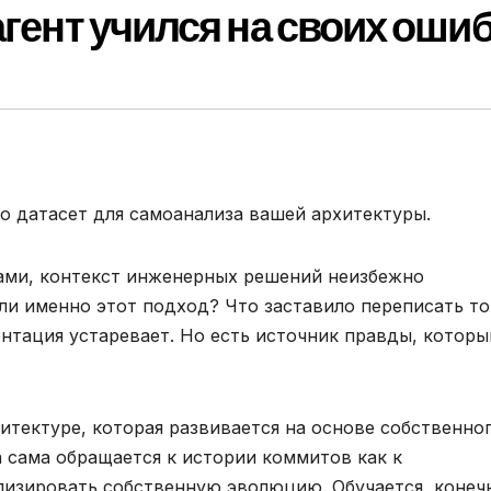
агент учился на своих оши
о датасет для самоанализа вашей архитектуры.
дами, контекст инженерных решений неизбежно
ли именно этот подход? Что заставило переписать то
тация устаревает. Но есть источник правды, которы
тектуре, которая развивается на основе собственно
ма сама обращается к истории коммитов как к
лизировать собственную эволюцию. Обучается, конеч