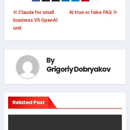
Post
Claude for small
AI true or false FAQ
business VS OpenAI
navigation
unit
By
Grigoriy Dobryakov
Related Post