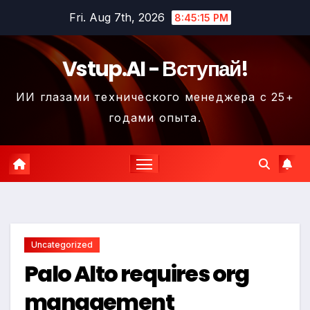
Skip
Fri. Aug 7th, 2026
8:45:15 PM
to
content
Vstup.AI - Вступай!
ИИ глазами технического менеджера с 25+
годами опыта.
Uncategorized
Palo Alto requires org
management