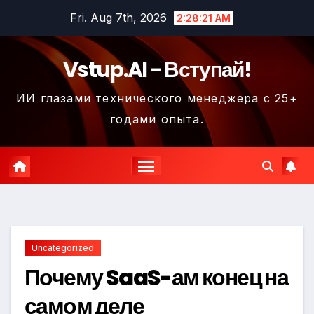
Skip
Fri. Aug 7th, 2026
2:28:21 AM
to
content
Vstup.AI - Вступай!
ИИ глазами технического менеджера с 25+
годами опыта.
Uncategorized
Почему SaaS-ам конец на
самом деле