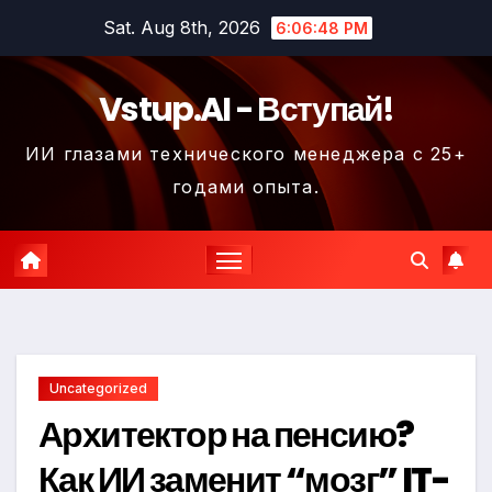
Skip
Sat. Aug 8th, 2026
6:06:48 PM
to
content
Vstup.AI - Вступай!
ИИ глазами технического менеджера с 25+
годами опыта.
Uncategorized
Архитектор на пенсию?
Как ИИ заменит “мозг” IT-