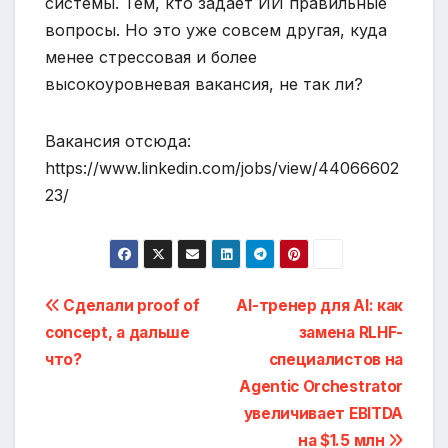
системы. Тем, кто задает ИИ правильные
вопросы. Но это уже совсем другая, куда
менее стрессовая и более
высокоуровневая вакансия, не так ли?
Вакансия отсюда:
https://www.linkedin.com/jobs/view/44066602
23/
Post
Сделали proof of
AI-тренер для AI: как
concept, а дальше
замена RLHF-
navigation
что?
специалистов на
Agentic Orchestrator
увеличивает EBITDA
на $1.5 млн