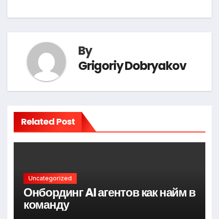
By
Grigoriy Dobryakov
Related Post
Uncategorized
Онбординг AI агентов как найм в
команду