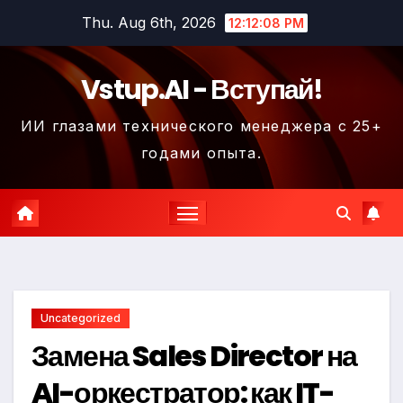
Skip
Thu. Aug 6th, 2026
12:12:09 PM
to
content
Vstup.AI - Вступай!
ИИ глазами технического менеджера с 25+
годами опыта.
Uncategorized
Замена Sales Director на
AI-оркестратор: как IT-