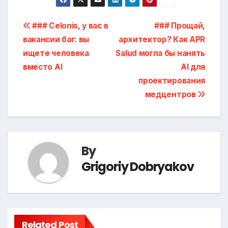
Post
### Celonis, у вас в
### Прощай,
вакансии баг: вы
архитектор? Как APR
navigation
ищете человека
Salud могла бы нанять
вместо AI
AI для
проектирования
медцентров
By
Grigoriy Dobryakov
Related Post