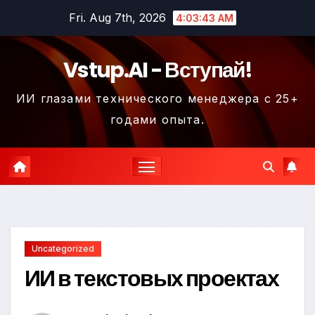
Skip
Fri. Aug 7th, 2026
4:03:44 AM
to
content
Vstup.AI - Вступай!
ИИ глазами технического менеджера с 25+
годами опыта.
Uncategorized
ИИ в текстовых проектах