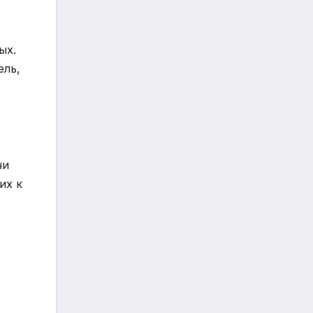
ых.
ель,
чи
их к