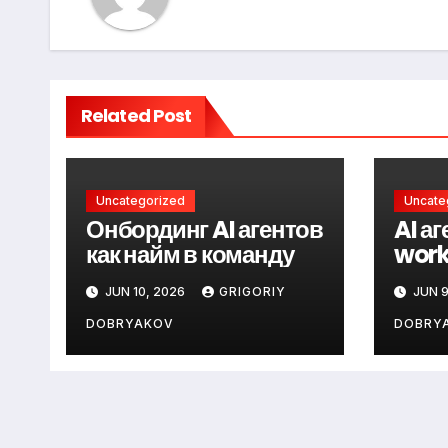
Related Post
Uncategorized
Uncate
Онбординг AI агентов
AI аг
как найм в команду
work
JUN 10, 2026
GRIGORIY
JUN 9
DOBRYAKOV
DOBRY