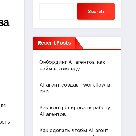
Search
за
Recent Posts
Онбординг AI агентов как
найм в команду
AI агент создаёт workflow в
n8n
для
Как контролировать работу
AI агентов
ость
Как сделать чтобы AI агент