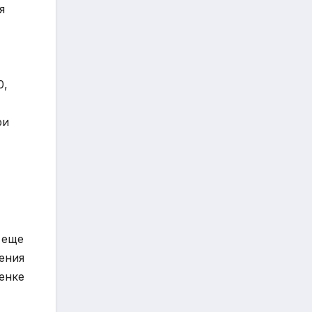
я
0,
ри
 еще
ения
енке