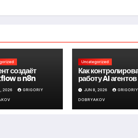
gorized
Uncategorized
ент создаёт
Как контролиров
flow в n8n
работу AI агентов
, 2026
GRIGORIY
JUN 8, 2026
GRIGORI
AKOV
DOBRYAKOV