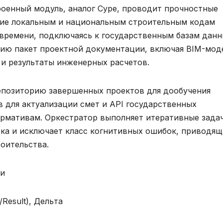
роенный модуль, аналог Cype, проводит прочностные
твие локальным и национальным строительным кодам
о времени, подключаясь к государственным базам данн
нию пакет проектной документации, включая BIM-мод
s) и результаты инженерных расчетов.
репозиторию завершенных проектов для дообучения
 для актуализации смет и API государственных
ормативам. Оркестратор выполняет итеративные зада
ка и исключает класс когнитивных ошибок, приводящ
оительства.
ки
/Result), Дельта