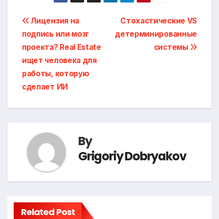
Post
Лицензия на
Стохастические VS
подпись или мозг
детерминированные
navigation
проекта? Real Estate
системы
ищет человека для
работы, которую
сделает ИИ
By
Grigoriy Dobryakov
Related Post