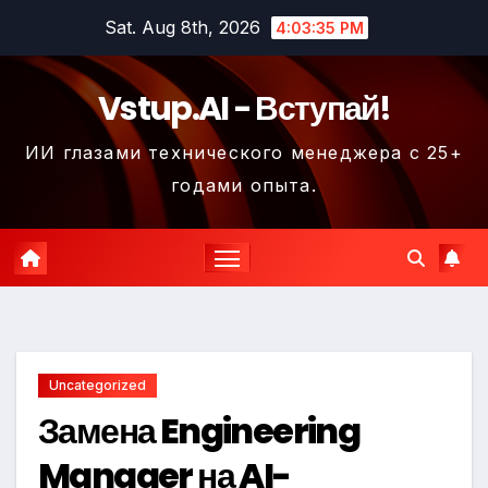
Skip
Sat. Aug 8th, 2026
4:03:36 PM
to
content
Vstup.AI - Вступай!
ИИ глазами технического менеджера с 25+
годами опыта.
Uncategorized
Замена Engineering
Manager на AI-