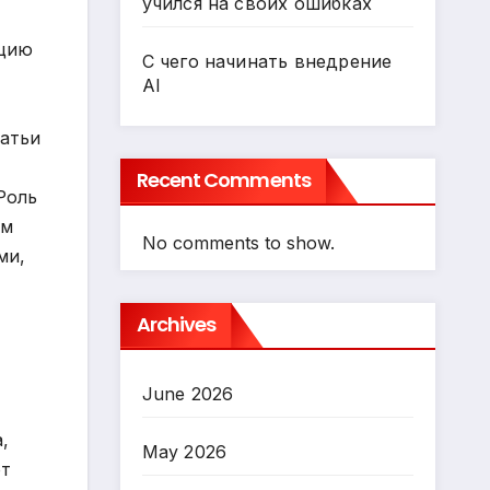
учился на своих ошибках
ацию
С чего начинать внедрение
AI
татьи
Recent Comments
Роль
ем
No comments to show.
ми,
Archives
June 2026
,
May 2026
от