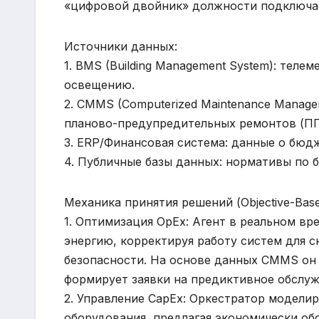
«цифровой двойник» должности подключае
Источники данных:
1. BMS (Building Management System): теле
освещению.
2. CMMS (Computerized Maintenance Manage
планово-предупредительных ремонтов (ПП
3. ERP/Финансовая система: данные о бюдж
4. Публичные базы данных: нормативы по 
Механика принятия решений (Objective-Bas
1. Оптимизация OpEx: Агент в реальном в
энергию, корректируя работу систем для с
безопасности. На основе данных CMMS он 
формирует заявки на предиктивное обслуж
2. Управление CapEx: Оркестратор модели
оборудования, предлагая экономически об