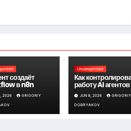
gorized
Uncategorized
ент создаёт
Как контролиров
flow в n8n
работу AI агентов
, 2026
GRIGORIY
JUN 8, 2026
GRIGORI
AKOV
DOBRYAKOV